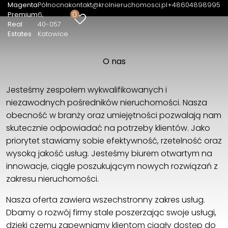
Magenta
Północna
kontakt@krolnieruchomosci.pl
+48604898995
0
Premium
6
Real
40-057
Magenta Premium Real Estates
Estates
Katowice
Północna 6
40-057 Katowice
O nas
+48604898995
kontakt@krolnieruchomosci.pl
Jesteśmy zespołem wykwalifikowanych i
niezawodnych pośredników nieruchomości. Nasza
obecność w branży oraz umiejętności pozwalają nam
skutecznie odpowiadać na potrzeby klientów. Jako
priorytet stawiamy sobie efektywność, rzetelność oraz
wysoką jakość usług. Jesteśmy biurem otwartym na
innowacje, ciągle poszukującym nowych rozwiązań z
zakresu nieruchomości.
Nasza oferta zawiera wszechstronny zakres usług.
Dbamy o rozwój firmy stale poszerzając swoje usługi,
dzięki czemu zapewniamy klientom ciągły dostęp do