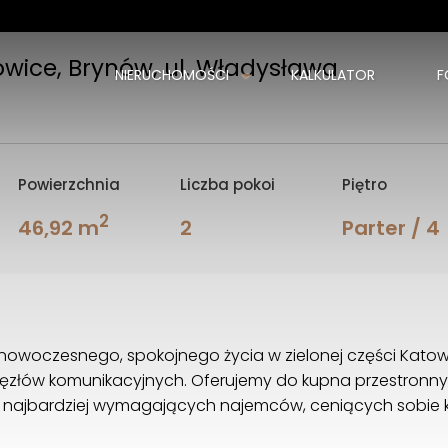
wice, Brynów, ul. Władysława
NIERUCHOMOŚCI
KALKULATOR
F
Powierzchnia
Liczba pokoi
Piętro
2
46,92 m
2
Parter / 4
m nowoczesnego, spokojnego życia w zielonej części Kat
węzłów komunikacyjnych. Oferujemy do kupna przestronn
t najbardziej wymagających najemców, ceniących sobie k