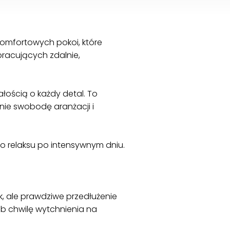
komfortowych pokoi, które
pracujących zdalnie,
łością o każdy detal. To
nie swobodę aranżacji i
o relaksu po intensywnym dniu.
k, ale prawdziwe przedłużenie
ub chwilę wytchnienia na