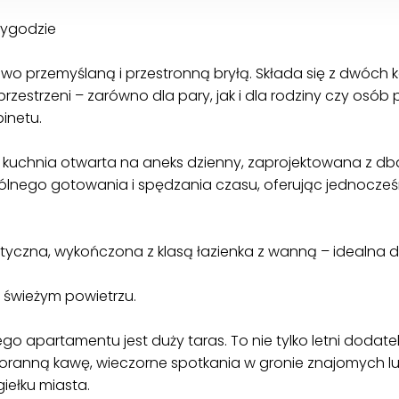
wygodzie
owo przemyślaną i przestronną bryłą. Składa się z dwóch 
zestrzeni – zarówno dla pary, jak i dla rodziny czy osób 
inetu.
kuchnia otwarta na aneks dzienny, zaprojektowana z dba
ólnego gotowania i spędzania czasu, oferując jednocześ
tyczna, wykończona z klasą łazienka z wanną – idealna d
 świeżym powietrzu.
go apartamentu jest duży taras. To nie tylko letni dodate
 poranną kawę, wieczorne spotkania w gronie znajomych l
iełku miasta.