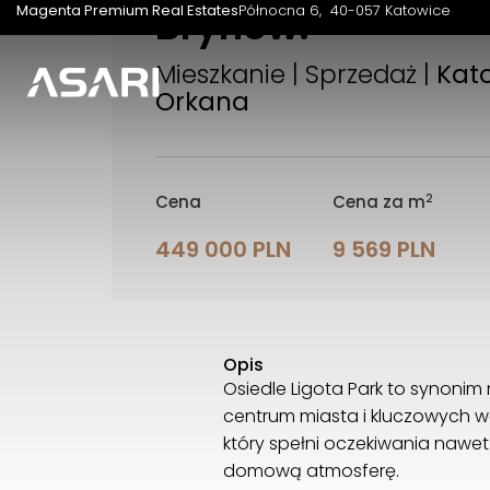
Brynów.
Magenta Premium Real Estates
Północna 6
40-057 Katowice
Mieszkanie | Sprzedaż |
Kato
Orkana
2
Cena
Cena za m
449 000 PLN
9 569 PLN
Opis
Osiedle Ligota Park to synoni
centrum miasta i kluczowych 
który spełni oczekiwania nawe
domową atmosferę.