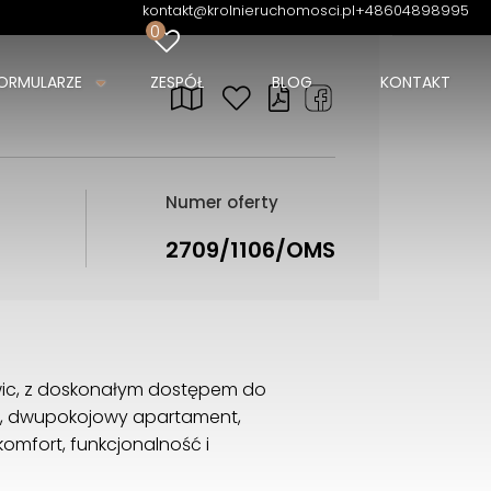
kontakt@krolnieruchomosci.pl
+48604898995
0
ORMULARZE
ZESPÓŁ
BLOG
KONTAKT
Numer oferty
2709/1106/OMS
owic, z doskonałym dostępem do
y, dwupokojowy apartament,
omfort, funkcjonalność i