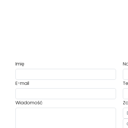
Imię
Na
E-mail
Te
Wiadomość
Za