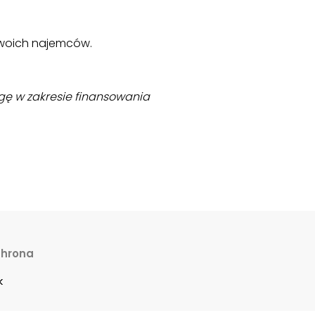
swoich najemców.
ę w zakresie finansowania
hrona
k