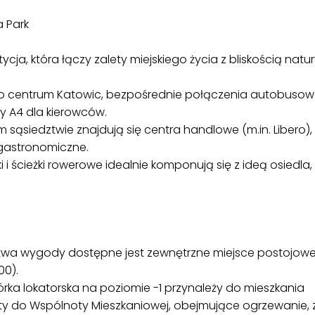
a Park
tycja, która łączy zalety miejskiego życia z bliskością na
do centrum Katowic, bezpośrednie połączenia autobusowe
y A4 dla kierowców.
 sąsiedztwie znajdują się centra handlowe (m.in. Libero), ż
 gastronomiczne.
ki i ścieżki rowerowe idealnie komponują się z ideą osiedla
stwa wygody dostępne jest zewnętrzne miejsce postojow
00).
rka lokatorska na poziomie -1 przynależy do mieszkania
aty do Wspólnoty Mieszkaniowej, obejmujące ogrzewanie,