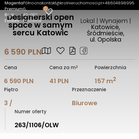
Magenta
Północna
kontakt@krolnieruchomosci.pl
+48604898995
0
Premium
6
Real
40-057
Designerski open
Lokal | Wynajem |
Estates
Katowice
space w samym
Katowice,
sercu Katowic
Śródmieście,
ul. Opolska
6 590 PLN
2
Cena
Cena za m
Powierzchnia
2
6 590 PLN
41 PLN
157 m
Piętro
Przeznaczenie
3 /
Biurowe
Numer oferty
263/1106/OLW