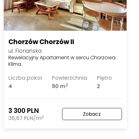
Chorzów Chorzów II
ul. Floriańska
Rewelacyjny Apartament w sercu Chorzowa.
Klima.
Liczba pokoi
Powierzchnia
Piętro
2
4
90 m
2
3 300 PLN
Zobacz
2
36,67 PLN/m