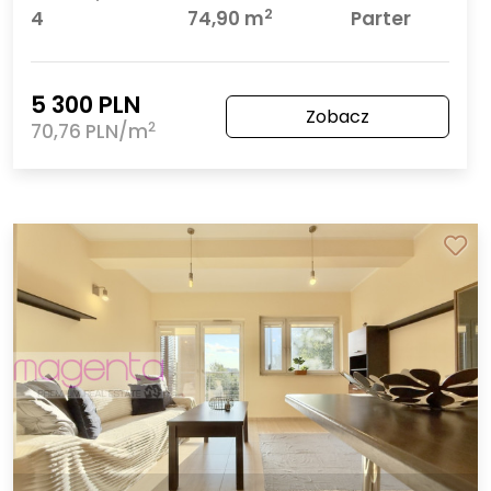
2
4
74,90 m
Parter
5 300 PLN
Zobacz
2
70,76 PLN/m