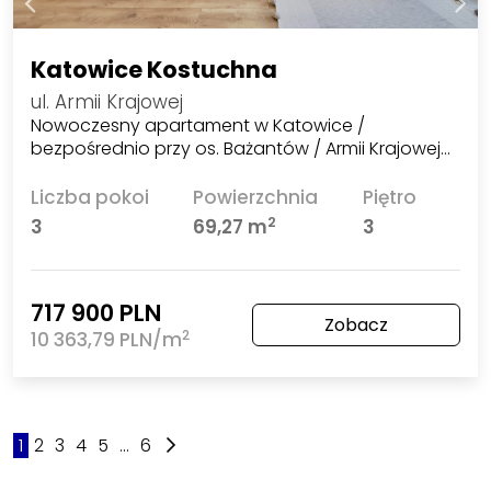
Katowice Kostuchna
ul. Armii Krajowej
Nowoczesny apartament w Katowice /
bezpośrednio przy os. Bażantów / Armii Krajowej…
Liczba pokoi
Powierzchnia
Piętro
2
3
69,27 m
3
717 900 PLN
Zobacz
2
10 363,79 PLN/m
1
2
3
4
5
...
6