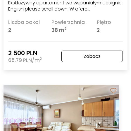
Ekskluzywny apartament we wspaniałym designie.
English please scroll down. W oferc…
Liczba pokoi
Powierzchnia
Piętro
2
2
38 m
2
2 500 PLN
Zobacz
2
65,79 PLN/m