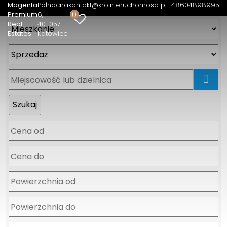
Magenta
Północna
kontakt@krolnieruchomosci.pl
+48604898995
0
Premium
6
Real
40-057
Estates
Katowice
mapa