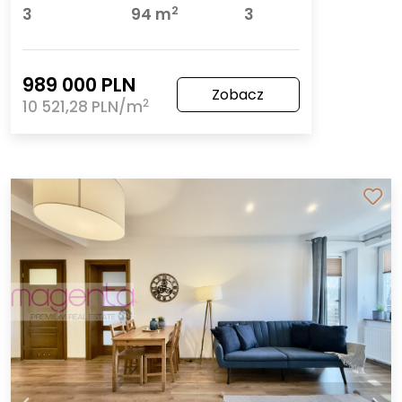
2
3
94 m
3
989 000 PLN
Zobacz
2
10 521,28 PLN/m