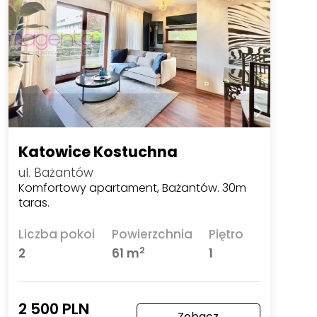
Katowice Kostuchna
ul. Bażantów
Komfortowy apartament, Bażantów. 30m
taras.
Liczba pokoi
Powierzchnia
Piętro
2
2
61 m
1
2 500 PLN
Zobacz