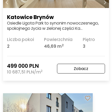
Katowice Brynów
Osiedle Ligota Park to synonim nowoczesnego,
spokojnego życia w zielonej części Ka…
Liczba pokoi
Powierzchnia
Piętro
2
2
46,69 m
3
499 000 PLN
Zobacz
2
10 687,51 PLN/m