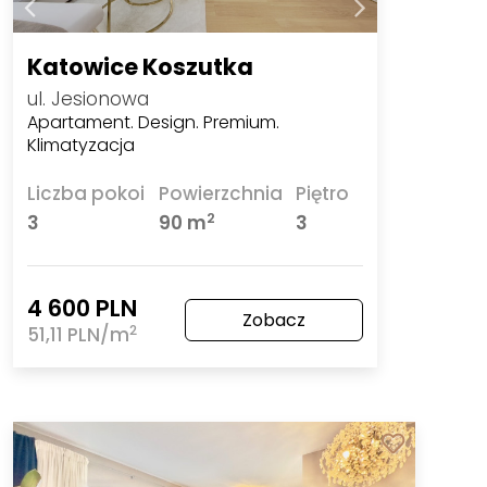
Katowice Koszutka
ul. Jesionowa
Apartament. Design. Premium.
Klimatyzacja
Liczba pokoi
Powierzchnia
Piętro
2
3
90 m
3
4 600 PLN
Zobacz
2
51,11 PLN/m