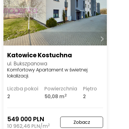
Katowice Kostuchna
ul. Bukszpanowa
Komfortowy Apartament w świetnej
lokalizacji.
Liczba pokoi
Powierzchnia
Piętro
2
2
50,08 m
2
549 000 PLN
Zobacz
2
10 962,46 PLN/m