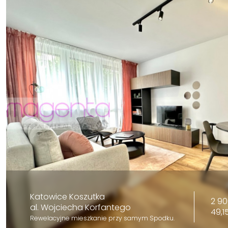
Katowice Koszutka
2 90
al. Wojciecha Korfantego
49,1
Rewelacyjne mieszkanie przy samym Spodku.