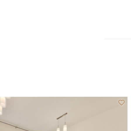
Mieszkanie | Wynajem
atowice, ul. Zadole
oje Ligota Zadole SUM