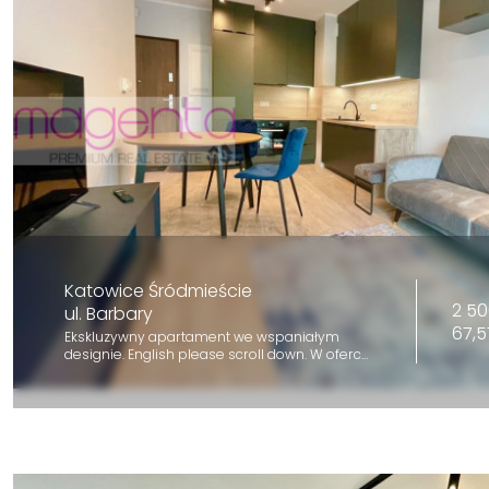
Katowice Śródmieście
2 50
ul. Barbary
67,5
Ekskluzywny apartament we wspaniałym
designie. English please scroll down. W oferc…