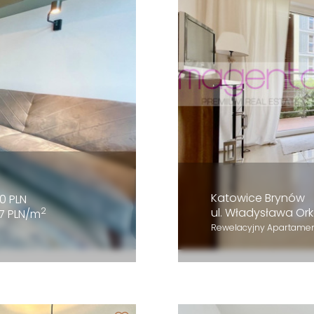
Katowice Brynów
0 PLN
2
ul. Władysława Or
7 PLN/m
Rewelacyjny Apartament