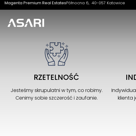
Magenta Premium Real Estates
Północna 6
40-057 Katowice
RZETELNOŚĆ
IN
Jesteśmy skrupulatni w tym, co robimy.
Indywidua
Cenimy sobie szczerość i zaufanie.
klienta