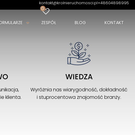
kontakt@krolnieruchomosci.pl
+48604898995
0
ORMULARZE
ZESPÓŁ
BLOG
KONTAKT
WO
WIEDZA
nikacja,
Wyróżnia nas wiarygodność, dokładność
 klienta.
i stuprocentowa znajomość branży.