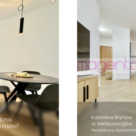
Katowice Brynów
0 PLN
ul. Meteorologów
2
5 PLN/m
Rewelacyjny Apartament