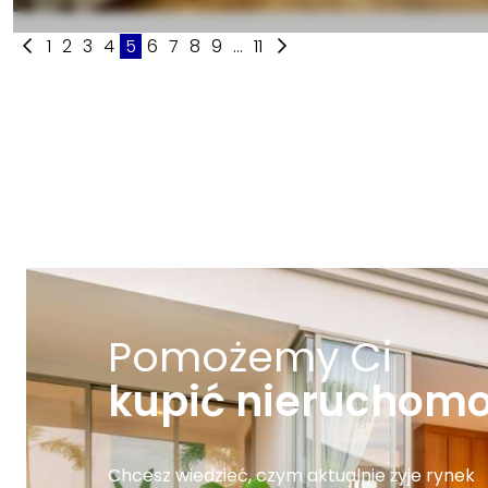
1
2
3
4
5
6
7
8
9
...
11
Pomożemy Ci
kupić nieruchom
Chcesz wiedzieć, czym aktualnie żyje rynek