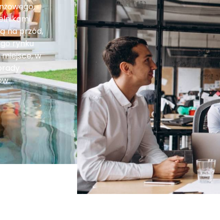
anżowego,
elnikami.
ą na przód,
ego rynku
 miejsce, w
porady
ów.