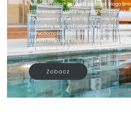
nieruchomości? Sprawdź naszego bloga br
gdzie eksperci dzielą się swoją wiedzą z czyt
Podpowiemy, jakie trendy lokalowe wychodz
podzielimy się spostrzeżeniami co do lokaln
nieruchomości. Nasz blog to również świetne
którym znajdziesz inspiracje wnętrzarskie, 
remontowe oraz wskazówki i opinie ekspert
Zobacz