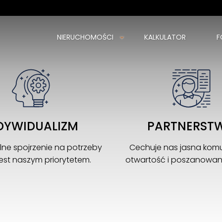
NIERUCHOMOŚCI
KALKULATOR
F
Kochamy to co robimy, dlatego
Witamy Cię w naszym świecie nieruchomości
DYWIDUALIZM
PARTNERST
lne spojrzenie na potrzeby
Cechuje nas jasna komu
 jest naszym priorytetem.
otwartość i poszanowanie