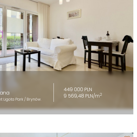
449 000 PLN
kana
2
9 569,48 PLN/m
 Ligota Park / Brynów.