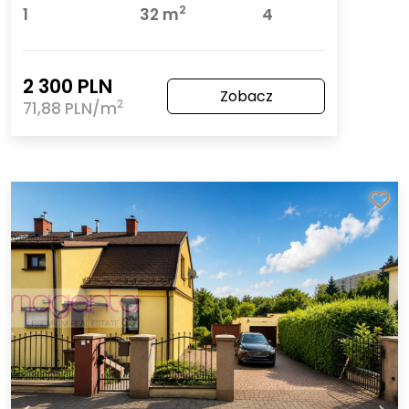
2
1
32 m
4
2 300 PLN
Zobacz
2
71,88 PLN/m