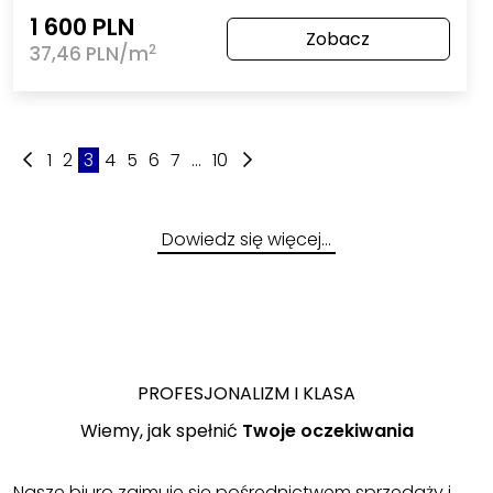
1 600 PLN
Zobacz
2
37,46 PLN/m
1
2
3
4
5
6
7
...
10
Dowiedz się więcej…
PROFESJONALIZM I KLASA
Wiemy, jak spełnić
Twoje oczekiwania
Nasze biuro zajmuje się pośrednictwem sprzedaży i