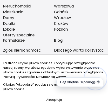
Nieruchomości
Warszawa
Mieszkania
Gdańsk
Domy
Wrocław
Działki
Kraków
Lokale
Poznań
Oferty specjalne
Formularze
Blog
Zgłoś nieruchomość
Dlaczego warto korzystać
Zleć poszukiwanie
z usługi biura
Kalkulator
nieruchomości?
Ta strona używa plików cookies. Kontynuując przeglądanie
naszej strony, wyrażasz zgodę na wykorzystywanie przez nas
plików cookies zgodnie z aktualnymi ustawieniami przeglądarki i
Polityką Prywatności.
Dowiedz się więcej
Hej! Chętnie Ci pomogę 🙂
Klikając "Akceptuję" zgadasz się na wykorzystywanie przez nas
Dane firmy
plików cookie.
Magenta Premium Real Estates
Akceptuję
Północna 6
40-057 Katowice