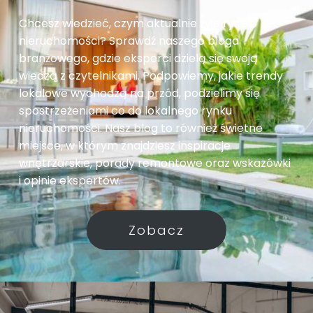
Chcesz wiedzieć, czym aktualnie żyje rynek
nieruchomości? Sprawdź naszego bloga
branżowego, gdzie eksperci dzielą się swoją
wiedzą z czytelnikami. Podpowiemy, jakie trendy
lokalowe wychodzą na przód, podzielimy się
spostrzeżeniami co do lokalnego rynku
nieruchomości. Nasz blog to również świetne
miejsce, w którym znajdziesz inspiracje
wnętrzarskie, porady remontowe oraz wskazówki
i opinie ekspertów.
Zobacz