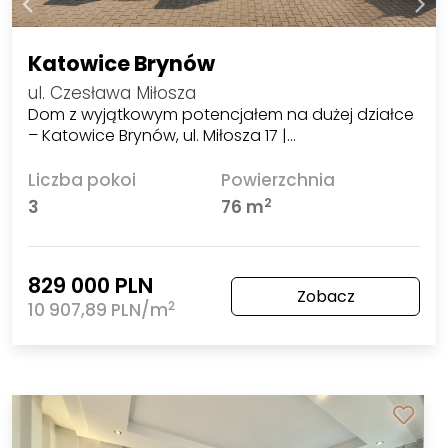
Katowice Brynów
ul. Czesława Miłosza
Dom z wyjątkowym potencjałem na dużej działce
– Katowice Brynów, ul. Miłosza 17 |…
Liczba pokoi
Powierzchnia
2
3
76 m
829 000 PLN
Zobacz
2
10 907,89 PLN/m