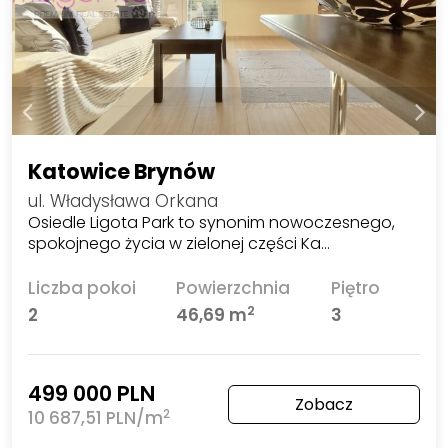
Katowice Brynów
ul. Władysława Orkana
Osiedle Ligota Park to synonim nowoczesnego,
spokojnego życia w zielonej części Ka…
Liczba pokoi
Powierzchnia
Piętro
2
2
46,69 m
3
499 000 PLN
Zobacz
2
10 687,51 PLN/m