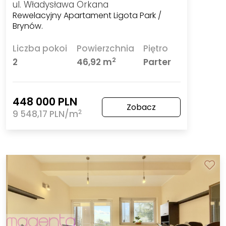
ul. Władysława Orkana
Rewelacyjny Apartament Ligota Park /
Brynów.
Liczba pokoi
Powierzchnia
Piętro
2
2
46,92 m
Parter
448 000 PLN
Zobacz
2
9 548,17 PLN/m