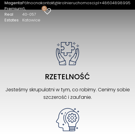
Magenta
Północna
kontakt@krolnieruchomosci.pl
+48604898995
0
Premium
6
Real
40-057
Estates
Katowice
RZETELNOŚĆ
Jesteśmy skrupulatni w tym, co robimy. Cenimy sobie
szczerość i zaufanie.